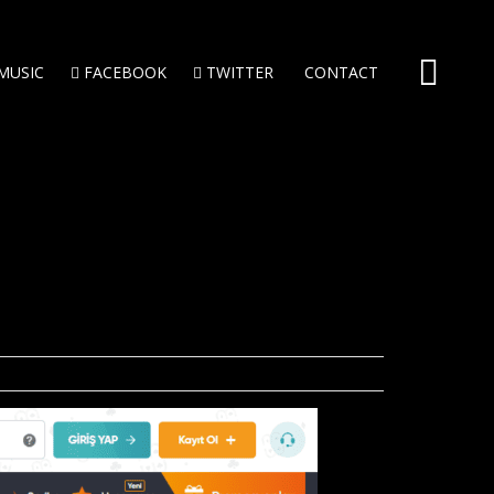
MUSIC
FACEBOOK
TWITTER
CONTACT