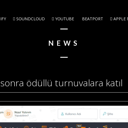
IFY
SOUNDCLOUD
YOUTUBE
BEATPORT
APPLE 
NEWS
 sonra ödüllü turnuvalara katıl