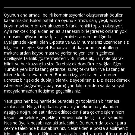
Oyunun ana amacı, belirli kombinasyonlar oluşturarak ödüller
kazanmaktır. Balon patlatma oyunu kırmızı, sarı, yeşil, açık ve
koyu mavi ve mor olmak üzere 6 farklı renkli toptan oluşuyor.
Aynı renkteki toplardan en az 3 tanesini birleştirerek onların yok
olmasını sağlıyorsunuz. İptal işleminiz tamamlandığında
üyeliğinizde kayıtlı olan E-posta ve GSM numaranız üzerinden sizi
bilgilendireceğiz. Sweet Bonanza slot, kazanan sembollerin
makaralardan kaybolması ve yerlerine yenilerinin gelmesi
özelliğiyle farklılık göstermektedir. Bu mekanik, Tumble olarak
bilinir ve her kazançta size ücretsiz ek döndürme sağlar. Eğer
Tumble yeni bir kazanç getirirse, süreç tekrarlanır ve kazançlar
bitene kadar devam eder. Burada çizgi ve dizileri tamamen
ücretsiz bir şekilde dublajlı olarak izleyebilirsiniz. Bizi desteklemek
isterseniz (bağış/arşiv paylaşımı) yandaki mailden ya da sosyal
medyalarımızdan iletişime geçebilirsiniz.
Yaptığınız her boş hamlede buradaki gri toplardan bir tanesi
azalacaktır. Hiç gri top kalmayınca oyun ekranına yukarıdan
aşağıya doğru bir satır ilave edilecektir. Para çekme işleminizin
başarılı bir şekilde gerçekleşmemesi halinde ilgili tutar yeniden
Nesine üyelik hesabınıza aktarılacaktır. Bu durumda tekrar para
çekme talebinde bulunabilirsiniz. Nesine’den e-posta alabilmeniz
için, kullanmak istediğiniz e-posta adresinizi girerek lütfen e-posta