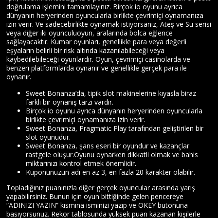
doğrulama işlemini tamamlayınız. Birçok io oyunu ayrıca
dünyanın heryerinden oyuncularla birlikte çevrimiçi oynamanıza
izin verir. Ve sadecebirlikte oynamak istiyorsanız, Ateş ve Su serisi
veya diğer iki oyunculuoyun, aralarında bolca eğlence
sağlayacaktır. Kumar oyunları, genellikle para veya değerli
eşyaların belirli bir risk altında kazanılabileceği veya
kaybedilebileceği oyunlardır. Oyun, çevrimiçi casinolarda ve
benzeri platformlarda oynanır ve genellikle gerçek para ile
oynanır.
Sweet Bonanza’da, tipik slot makinelerine kıyasla biraz
farklı bir oynanış tarzı vardır.
Birçok io oyunu ayrıca dünyanın heryerinden oyuncularla
birlikte çevrimiçi oynamanıza izin verir.
Sweet Bonanza, Pragmatic Play tarafından geliştirilen bir
slot oyunudur.
Sweet Bonanza, şans eseri bir oyundur ve kazançlar
rastgele oluşur.Oyunu oynarken dikkatli olmak ve bahis
miktarınızı kontrol etmek önemlidir.
Kuponunuzun adı en az 3, en fazla 20 karakter olabilir.
Topladığınız puanınızla diğer gerçek oyuncular arasında yarış
yapabilirsiniz. Bunun için oyun bittiğinde gelen pencereye
“ADINIZI YAZIN” kısmına isminizi yazıp ve OKEY butonuna
basıyorsunuz. Rekor tablosunda yüksek puan kazanan kişilerle