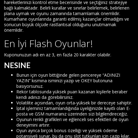
hareketlerinizi kontrol etme becerisinde ve seçtiğiniz stratejiye
bağlı kalmaktadır. Belirli kurallar ve sınırlar belirlemek, belirlenen
plana uymak ve oyunu zamanında tamamlamak önemlidir.
Kumarhane oyunlarında garanti edilmiş kazançlar olmadığını ve
sonucun büyük ölçüde rastlantısal olduğunu unutmamak
önemlidir.
En İyi Flash Oyunlar!
Kuponunuzun adı en az 3, en fazla 20 karakter olabilir.
NESINE
Bunun için oyun bittiğinde gelen pencereye “ADINIZI
YAZIN” kısmına isminizi yazıp ve OKEY butonuna
basıyorsunuz.
Rekor tablosunda yüksek puan kazanan kişilerle beraber
kendi adınızı da görebilirsiniz.
Volatilite açısından, oyun orta-yüksek bir dereceye sahiptir.
İptal işleminiz tamamlandığında üyeliğinizde kayıtlı olan E-
posta ve GSM numaranız üzerinden sizi bilgilendireceğiz.
Oyunun renkli grafikleri ve eğlenceli ses efektleri de oyun
deneyimini artırır.
Oyun ayrıca birçok bonus özelliği ve yüksek ödeme
potansiyeli sunar, bu da onu slot tutkunları için cazip kılar.