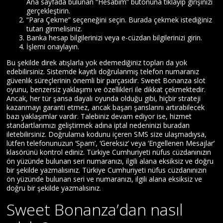
Ana sayfada bulunan “Hesabım” butonuna tıklayıp girişinizi
gerçekleştirin.
“Para Çekme” seçeneğini seçin. Burada çekmek istediğiniz
tutarı girmelisiniz.
Banka hesap bilgilerinizi veya e-cüzdan bilgilerinizi girin.
İşlemi onaylayın.
Bu şekilde direk atışlarla yok edemediğiniz topları da yok
edebilirsiniz. Sistemde kayıtlı doğrulanmış telefon numaranız
güvenlik süreçlerinin önemli bir parçasıdır. Sweet Bonanza slot
oyunu, benzersiz yaklaşımı ve özellikleri ile dikkat çekmektedir.
Ancak, her tür şansa dayalı oyunda olduğu gibi, hiçbir strateji
kazanmayı garanti etmez, ancak başarı şanslarını artırabilecek
bazı yaklaşımlar vardır. Talebiniz devam ediyor ise, hizmet
standartlarımızı geliştirmek adına iptal nedeninizi buradan
iletebilirsiniz. Doğrulama kodunu içeren SMS size ulaşmadıysa,
lütfen telefonunuzun ‘Spam’, ‘Gereksiz’ veya ‘Engellenen Mesajlar’
klasörünü kontrol ediniz. Türkiye Cumhuriyeti nüfus cüzdanınızın
ön yüzünde bulunan seri numaranızı, ilgili alana eksiksiz ve doğru
bir şekilde yazmalısınız. Türkiye Cumhuriyeti nüfus cüzdanınızın
ön yüzünde bulunan seri ve numaranızı, ilgili alana eksiksiz ve
doğru bir şekilde yazmalısınız.
Sweet Bonanza’dan nasıl