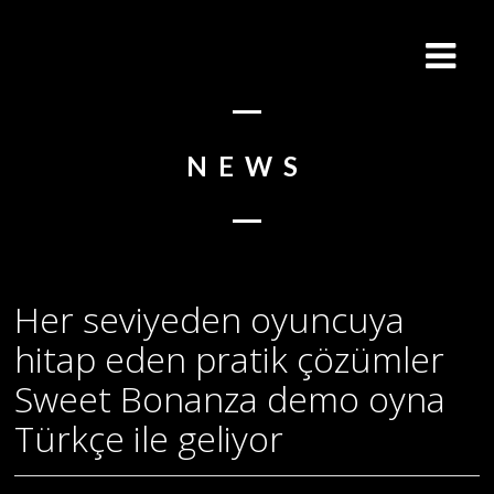
NEWS
Her seviyeden oyuncuya
hitap eden pratik çözümler
Sweet Bonanza demo oyna
Türkçe ile geliyor