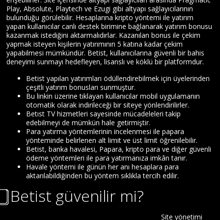
Play, Absolute, Playtech ve Ezugi gibi altyapı sağlayıcılarının
bulunduğu görülebilir. Hesaplarına kripto yöntemi ile yatırım
yapan kullanıcılar canlı destek birimine bağlanarak yatırım bonusu
kazanmak istediğini aktarmalıdırlar. Kazanılan bonus ile çekim
yapmak isteyen kişilerin yatırımının 5 katına kadar çekim
yapabilmesi mümkündür. Betist, kullanıcılarına güvenli bir bahis
deneyimi sunmayı hedefleyen, lisanslı ve köklü bir platformdur.
Betist yapılan yatırımları ödüllendirebilmek için üyelerinden
çeşitli yatırım bonusları sunmuştur.
Bu linkin üzerine tıklayan kullanıcılar mobil uygulamanın
otomatik olarak indirileceği bir siteye yönlendirilirler.
Betıst TV hizmetleri sayesinde mücadeleleri takip
edebilmeyi de mümkün hale getirmiştir.
Para yatırma yöntemlerinin incelenmesi ile papara
yönteminde belirlenen alt limit ve üst limit öğrenilebilir.
Betist, banka havalesi, Papara, kripto para ve diğer güvenli
ödeme yöntemleri ile para yatırmanıza imkân tanır.
Havale yöntemi ile günün her anı hesaplara para
aktarılabildiğinden bu yöntem sıklıkla tercih edilir.
⃣ Betist güvenilir mi?
Site yönetimi