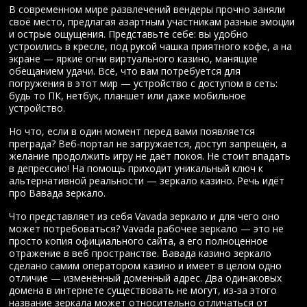
В современном мире развлечений вендеры прочно заняли
своё место, предлагая азартным участникам разные эмоции
и острые ощущения. Представьте себе: вы удобно
устроились в кресле, под рукой чашка приятного кофе, а на
экране — яркие огни виртуального казино, манящие
обещанием удачи. Всё, что вам потребуется для
погружения в этот мир — устройство с доступом в сеть:
будь то ПК, нетбук, планшет или даже мобильное
устройство.
Но что, если в один момент перед вами появляется
преграда? Веб-портал не загружается, доступ запрещён, а
желание продолжить игру не даёт покоя. Не стоит впадать
в депрессию! На помощь приходит уникальный ключ к
альтернативной реальности — зеркало казино. Речь идёт
про Вавада зеркало.
Что представляет из себя Vavada зеркало и для чего оно
может потребоваться? Vavada рабочее зеркало — это не
просто копия официального сайта, а его полноценное
отражение в веб пространстве. Вавада казино зеркало
сделано самим оператором казино и имеет в целом одно
отличие — изменённый доменный адрес. Два одинаковых
домена в интернете существовать не могут, из-за этого
название зеркала может относительно отличаться от