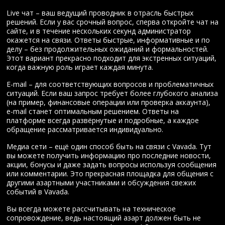
Live чат – ваш ведущий проводник в отрасль быстрых
решений. Если у вас срочный вопрос, сперва откройте чат на
сайте, и в течение нескольких секунд администратор
окажется на связи. Ответы быстрые, информативные и по
делу – без продолжительных ожиданий и формальностей.
Этот вариант прекрасно подходит для экстренных ситуаций,
когда важную роль играет каждая минута.
E-mail – для соответствующих вопросов и проблематичных
ситуаций. Если ваш запрос требует более глубокого анализа
(на пример, финансовые операции или проверка аккаунта),
e-mail станет оптимальным решением. Ответы на
платформе всегда развёрнутые и подробные, а каждое
обращение рассматривается индивидуально.
Медиа сети – ещё один способ быть на связи с Vavada. Тут
вы можете получить информацию про последние новости,
акции, бонусы и даже задать вопросы используя сообщения
или комментарии. Это прекрасная площадка для общения с
другими азартными участниками и обсуждения свежих
событий в Vavada.
Вы всегда можете рассчитывать на техническое
сопровождение, ведь настоящий азарт должен быть не