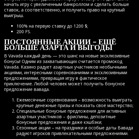
начать игру с увеличенным банкроллом и сделать больше
ставок, а соответственно, и получить право на крупный
выигрыш.
100% на первую ставку до 1200 $;
200 FS.
ПОСТОЯННЫЕ АКЦИИ – ЕЩЁ
БОЛЬШЕ АЗАРТА И ВЫГОДЫ
В Vavada каждый день — это шанс на новые эксклюзивные
бонусы! Одним из захватывающих считается промокод
Vavada. Казино радует азартных участников необычными
акциями, интересными соревнованиями и эксклюзивными
предложениями, превращая игру в фактическое
приключение. Любой человек может получить бонусное
предложение вавада.
Ежемесячные соревнования – возможность выиграть
крупные денежные призы и показать своё мастерство;
Специальные бонусные предложения для активных
азартных участников – фриспины, депозитные
бонусные предложения и даже кэшбэки;
Сезонные акции – на праздники и особые даты Вавада
радуют игроков привлекательными предложениями.