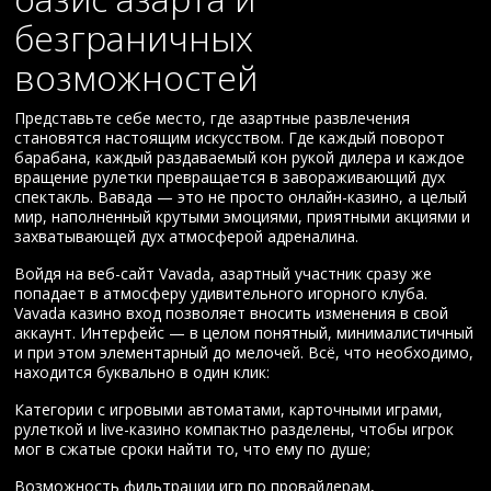
безграничных
возможностей
Представьте себе место, где азартные развлечения
становятся настоящим искусством. Где каждый поворот
барабана, каждый раздаваемый кон рукой дилера и каждое
вращение рулетки превращается в завораживающий дух
спектакль. Вавада — это не просто онлайн-казино, а целый
мир, наполненный крутыми эмоциями, приятными акциями и
захватывающей дух атмосферой адреналина.
Войдя на веб-сайт Vavada, азартный участник сразу же
попадает в атмосферу удивительного игорного клуба.
Vavada казино вход позволяет вносить изменения в свой
аккаунт. Интерфейс — в целом понятный, минималистичный
и при этом элементарный до мелочей. Всё, что необходимо,
находится буквально в один клик:
Категории с игровыми автоматами, карточными играми,
рулеткой и live-казино компактно разделены, чтобы игрок
мог в сжатые сроки найти то, что ему по душе;
Возможность фильтрации игр по провайдерам,