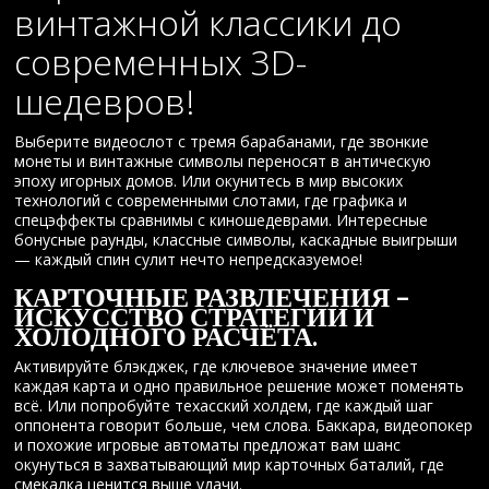
винтажной классики до
современных 3D-
шедевров!
Выберите видеослот с тремя барабанами, где звонкие
монеты и винтажные символы переносят в антическую
эпоху игорных домов. Или окунитесь в мир высоких
технологий с современными слотами, где графика и
спецэффекты сравнимы с киношедеврами. Интересные
бонусные раунды, классные символы, каскадные выигрыши
— каждый спин сулит нечто непредсказуемое!
КАРТОЧНЫЕ РАЗВЛЕЧЕНИЯ –
ИСКУССТВО СТРАТЕГИИ И
ХОЛОДНОГО РАСЧЁТА.
Активируйте блэкджек, где ключевое значение имеет
каждая карта и одно правильное решение может поменять
всё. Или попробуйте техасский холдем, где каждый шаг
оппонента говорит больше, чем слова. Баккара, видеопокер
и похожие игровые автоматы предложат вам шанс
окунуться в захватывающий мир карточных баталий, где
смекалка ценится выше удачи.