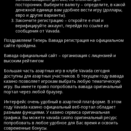
посторонних. Выберите валюту – определите, в какой
денежной единице вам удобнее вести игру (доллары,
евро и другие варианты).
Закончите регистрацию – откройте e-mail и
верифицируйте аккаунт, перейдя по ссылке из
сообщения от Vavada.
Поздравляем! Теперь Вавада регистрация на официальном
сайте пройдена.
Вавада официальный сайт – организация с лицензией и
высоким рейтингом
Большая часть азартных игр в клубе Vavada сегодня
доступны для азартных участников. В текущем году вавада
казино позволяет игрокам выбрать любую тематическую
игру. Вы имеете право попробовать вавада оригинальный
портал через любой браузер.
Интерфейс очень удобный в азартной платформе. В этом
году Vavada казино официальный веб-портал обладает
разными функциями. У казино сервиса оригинальная
графика. Вы можете vavada casino оригинальный ресурс
попробовать в любое удобное для Вас время и освоить
современные бонусы.