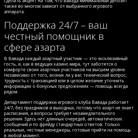
сделать акцент на том, что вавада минимальный депозит
также во многом зависит от выбранного игрового
аппарата.
Поддержка 24/7 – ваш
честный помощник в
сфере азарта
В Вавада каждый азартный участник — это эксклюзивный
гость, и, как в ведущих казино мира, тут заботятся о
комфорте своих азартных участников на высшем уровне.
Независимо от того, возник ли у вас технический вопрос,
трудность с транзакцией или в целом желание уточнить
информацию о бонусных предложениях — помощь всегда
рядом.
Департамент поддержки игрового клуба Вавада работает
24/7, без праздников и выходных, потому что азарт не знает
расписания, а вопросы требуют незамедлительного
решения. Здесь нет длинных очередей, автоматических
сообщений и по фрейду стандартных ответов. Только
реальные, честные менеджеры, готовые прийти на помощь
в любой момент.