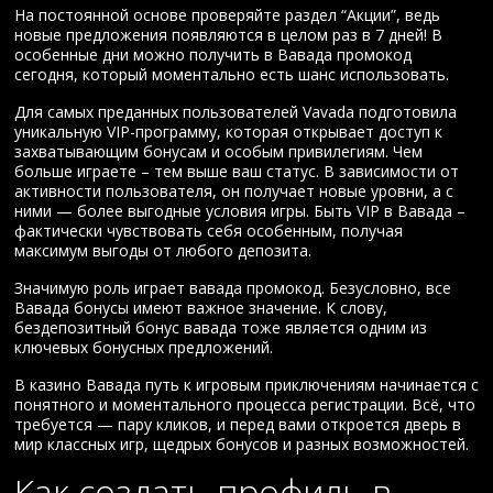
На постоянной основе проверяйте раздел “Акции”, ведь
новые предложения появляются в целом раз в 7 дней! В
особенные дни можно получить в Вавада промокод
сегодня, который моментально есть шанс использовать.
Для самых преданных пользователей Vavada подготовила
уникальную VIP-программу, которая открывает доступ к
захватывающим бонусам и особым привилегиям. Чем
больше играете – тем выше ваш статус. В зависимости от
активности пользователя, он получает новые уровни, а с
ними — более выгодные условия игры. Быть VIP в Вавада –
фактически чувствовать себя особенным, получая
максимум выгоды от любого депозита.
Значимую роль играет вавада промокод. Безусловно, все
Вавада бонусы имеют важное значение. К слову,
бездепозитный бонус вавада тоже является одним из
ключевых бонусных предложений.
В казино Вавада путь к игровым приключениям начинается с
понятного и моментального процесса регистрации. Всё, что
требуется — пару кликов, и перед вами откроется дверь в
мир классных игр, щедрых бонусов и разных возможностей.
Как создать профиль в