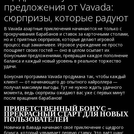
предложения от Vavada:
сюрпризы, которые радуют
В Vavada азартные приключения начинаются не только с
прокручивания барабанов и ставок за карточными столами,
но и с приятных сюрпризов, которые делают игровой
процесс ещё заманчивее. Игровое учреждение не просто
поощряет своих гостей — оно в целом осыпает их
бонусными предложениями, превращая каждое пополнение
баланса и каждый новый уровень в реальное торжество
удачи.
Бонусная программа Vavada продумана так, чтобы каждый
клиент — от начинающего до опытного хайроллера —
получал максимум выгоды. Тут не нужно ждать удачного
момента, ведь сюрпризы ожидают вас уже с первых минут
после вращения барабанов!
ПРИВЕТСТВЕННЫЙ БОНУС –
ПРЕКРАСНЫЙ СТАРТ ДЛЯ НОВЫХ
ПОЛЬЗОВАТЕЛЕЙ
Новички в Вавада начинают своё приключение с щедрого
бонуса, который удваивает первую ставку. Это даёт шанс