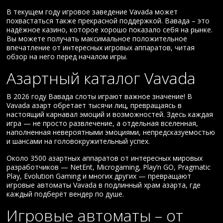
В текущем году игровое заведение Vavada может
похвастаться также прекрасной поддержкой. Вавада – это
надёжное казино, которое хорошо показало себя на рынке.
Вы можете получать максимальное положительное
впечатление от интересных игровых аппаратов, читая
обзор на него перед началом игры.
Азартный каталог Vavada
В 2026 году Вавада слоты играют важное значение! В
Vavada азарт обретает тысячи лиц, превращаясь в
настоящий карнавал эмоций и возможностей. Здесь каждая
игра — не просто развлечение, а отдельная вселенная,
наполненная невероятными эмоциями, непредсказуемостью
и шансами на головокружительный успех.
Около 3500 азартных аппаратов от интересных мировых
разработчиков — NetEnt, Microgaming, Play’n GO, Pragmatic
Play, Evolution Gaming и многих других — превращают
игровые автоматы Vavada в подлинный храм азарта, где
каждый подберёт вендер по душе.
Игровые автоматы – от