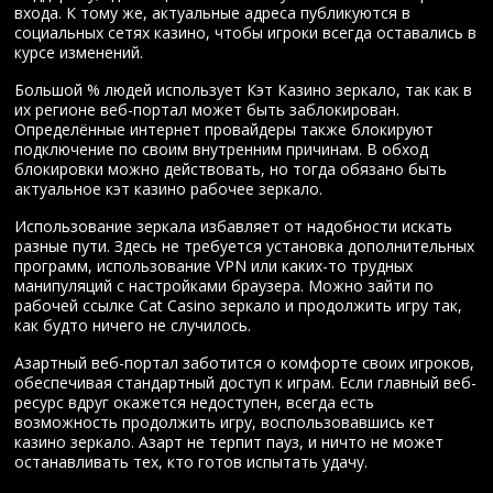
входа. К тому же, актуальные адреса публикуются в
социальных сетях казино, чтобы игроки всегда оставались в
курсе изменений.
Большой % людей использует Кэт Казино зеркало, так как в
их регионе веб-портал может быть заблокирован.
Определённые интернет провайдеры также блокируют
подключение по своим внутренним причинам. В обход
блокировки можно действовать, но тогда обязано быть
актуальное кэт казино рабочее зеркало.
Использование зеркала избавляет от надобности искать
разные пути. Здесь не требуется установка дополнительных
программ, использование VPN или каких-то трудных
манипуляций с настройками браузера. Можно зайти по
рабочей ссылке Cat Casino зеркало и продолжить игру так,
как будто ничего не случилось.
Азартный веб-портал заботится о комфорте своих игроков,
обеспечивая стандартный доступ к играм. Если главный веб-
ресурс вдруг окажется недоступен, всегда есть
возможность продолжить игру, воспользовавшись кет
казино зеркало. Азарт не терпит пауз, и ничто не может
останавливать тех, кто готов испытать удачу.