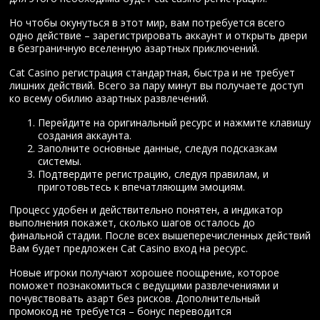
Но чтобы окунуться в этот мир, вам потребуется всего
одно действие – зарегистрировать аккаунт и открыть двери
в безграничную вселенную азартных приключений.
Cat Casino регистрация стандартная, быстра и не требует
лишних действий. Всего за пару минут вы получаете доступ
ко всему обилию азартных развлечений.
Перейдите на оригинальный ресурс и нажмите клавишу
создания аккаунта.
Заполните основные данные, следуя подсказкам
системы.
Подтвердите регистрацию, следуя правилам, и
приготовьтесь к впечатляющим эмоциям.
Процесс удобен и действительно понятен, а индикатор
выполнения покажет, сколько шагов осталось до
финальной стадии. После всех вышеперечисленных действий
Вам будет предложен Cat Casino вход на ресурс.
Новые игроки получают хорошее поощрение, которое
поможет познакомиться с ведущими развлечениями и
почувствовать азарт без рисков. Дополнительный
промокод не требуется – бонус переводится