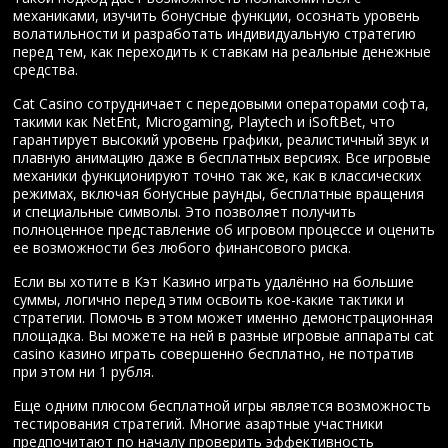
механиками, изучить бонусные функции, осознать уровень
волатильности и разработать индивидуальную стратегию
перед тем, как переходить к ставкам на реальные денежные
средства.
Cat Casino сотрудничает с передовыми операторами софта,
такими как NetEnt, Microgaming, Playtech и iSoftBet, что
гарантирует высокий уровень графики, реалистичный звук и
плавную анимацию даже в бесплатных версиях. Все игровые
механики функционируют точно так же, как в классических
режимах, включая бонусные раунды, бесплатные вращения
и специальные символы. Это позволяет получить
полноценное представление об игровом процессе и оценить
ее возможности без любого финансового риска.
Если вы хотите в Кэт Казино играть удалённо на большие
суммы, логично перед этим освоить кое-какие тактики и
стратегии. Помочь в этом может именно демонстрационная
площадка. Вы можете на ней в разные игровые аппараты cat
casino казино играть совершенно бесплатно, не потратив
при этом ни 1 рубля.
Еще одним плюсом бесплатной игры является возможность
тестирования стратегий. Многие азартные участники
предпочитают по началу проверить эффективность