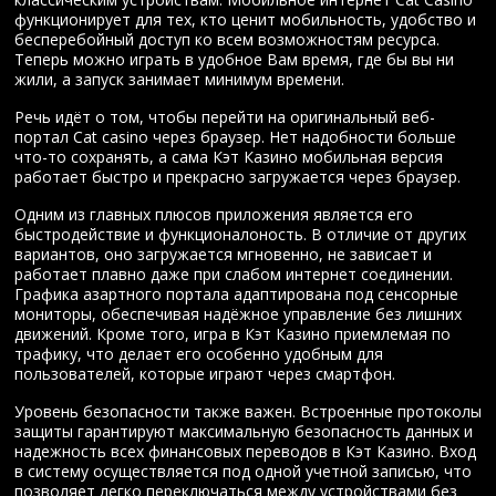
функционирует для тех, кто ценит мобильность, удобство и
бесперебойный доступ ко всем возможностям ресурса.
Теперь можно играть в удобное Вам время, где бы вы ни
жили, а запуск занимает минимум времени.
Речь идёт о том, чтобы перейти на оригинальный веб-
портал Cat casino через браузер. Нет надобности больше
что-то сохранять, а сама Кэт Казино мобильная версия
работает быстро и прекрасно загружается через браузер.
Одним из главных плюсов приложения является его
быстродействие и функционалоность. В отличие от других
вариантов, оно загружается мгновенно, не зависает и
работает плавно даже при слабом интернет соединении.
Графика азартного портала адаптирована под сенсорные
мониторы, обеспечивая надёжное управление без лишних
движений. Кроме того, игра в Кэт Казино приемлемая по
трафику, что делает его особенно удобным для
пользователей, которые играют через смартфон.
Уровень безопасности также важен. Встроенные протоколы
защиты гарантируют максимальную безопасность данных и
надежность всех финансовых переводов в Кэт Казино. Вход
в систему осуществляется под одной учетной записью, что
позволяет легко переключаться между устройствами без