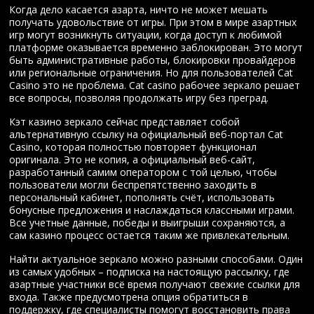
Когда дело касается азарта, ничто не может мешать
получать удовольствие от игры. При этом в мире азартных
игр могут возникнуть ситуации, когда доступ к любимой
платформе оказывается временно заблокирован. Это могут
быть административные работы, блокировки провайдеров
или региональные ограничения. Но для пользователей Cat
Casino это не проблема. Cat casino рабочее зеркало решает
все вопросы, позволяя продолжать игру без преград.
Кэт казино зеркало сейчас представляет собой
альтернативную ссылку на официальный веб-портал Cat
Casino, которая полностью повторяет функционал
оригинала. Это не копия, а официальный веб-сайт,
разработанный самим оператором с той целью, чтобы
пользователи могли беспрепятственно заходить в
персональный кабинет, пополнять счёт, использовать
бонусные предложения и наслаждаться классными играми.
Все учетные данные, победы и выигрыши сохраняются, а
сам казино процесс остается таким же привлекательным.
Найти актуальное зеркало можно разными способами. Один
из самых удобных – подписка на настоящую рассылку, где
азартные участники всё время получают свежие ссылки для
входа. Также предусмотрена опция обратиться в
поддержку, где специалисты помогут восстановить права