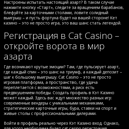
Настроены испытать настоящий азарт? В таком случае
нажмите кнопку «Старт», следите за вращением барабанов,
блефуйте за карточными столами, ловите солидный
выигрыш – и пусть фортуна будет на вашей стороне! Кет
казино – это не просто игра, это ваш шанс стать легендой.
Регистрация в Cat Casino –
откройте ворота в мир
азарта
Где возникают крутые эмоции? Там, где пульсирует азарт,
где каждый спин – это шанс на триумф, а каждый депозит –
шаг к большому выигрышу. Cat Casino – это не просто
игровая платформа, а пространство, где удача
переплетается с возможностями, а риск есть
предвкушением победы. Создать профиль в Кэт Казино
может каждый. Здесь вас ждут множество разных игр:
современные вендеры с уникальными механиками,
стратегические карточные игры, бура, ставки на спорт и
живые столы с профессиональными дилерами.
Войти в профиль реально через Кэт Казино вход. Однако,
для этого необходима будет cat casino регистрация.