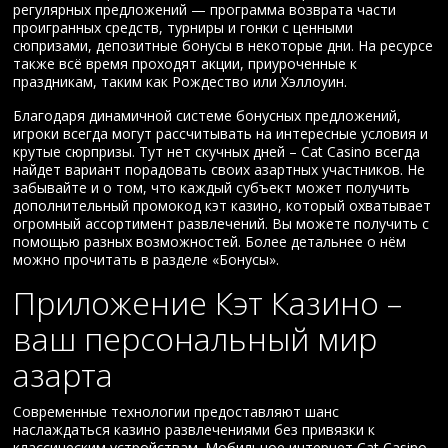
регулярных предложений — программа возврата части
проигранных средств, турниры и гонки с ценными
сюпризами, депозитные бонусы в некоторые дни. На ресурсе
также всё время проходят акции, приуроченные к
праздникам, таким как Рождество или Хэллоуин.
Благодаря динамичной системе бонусных предложений,
игроки всегда могут рассчитывать на интересные условия и
крутые сюрпризы. Тут нет скучных дней – Cat Casino всегда
найдет вариант порадовать своих азартных участников. Не
забывайте и о том, что каждый субъект может получить
дополнительный промокод кэт казино, который охватывает
огромный ассортимент развлечений. Вы можете получить с
помощью разных возможностей. Более детальнее о нём
можно прочитать в разделе «Бонусы».
Приложение Кэт Казино –
ваш персональный мир
азарта
Современные технологии предоставляют шанс
наслаждаться казино развлечениями без привязки к
классическим устройствам. Мобильное интернет Cat Casino