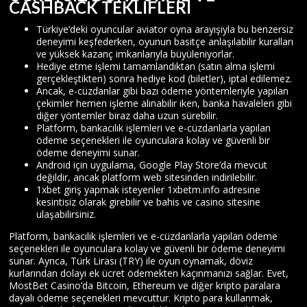
CASHBACK TEKLIFLERI
Türkiye’deki oyuncular aviator oyna arayışıyla bu benzersiz
deneyimi keşfederken, oyunun basitçe anlaşılabilir kuralları
ve yüksek kazanç imkanlarıyla büyüleniyorlar.
Hediye etme işlemi tamamlandıktan (satın alma işlemi
gerçekleştikten) sonra hediye kod (biletler), iptal edilemez.
Ancak, e-cüzdanlar gibi bazı ödeme yöntemleriyle yapılan
çekimler hemen işleme alınabilir iken, banka havaleleri gibi
diğer yöntemler biraz daha uzun sürebilir.
Platform, bankacılık işlemleri ve e-cüzdanlarla yapılan
ödeme seçenekleri ile oyunculara kolay ve güvenli bir
ödeme deneyimi sunar.
Android için uygulama, Google Play Store’da mevcut
değildir, ancak platform web sitesinden indirilebilir.
1xbet giriş yapmak isteyenler 1xbetm.info adresine
kesintisiz olarak girebilir ve bahis ve casino sitesine
ulaşabilirsiniz.
Platform, bankacılık işlemleri ve e-cüzdanlarla yapılan ödeme
seçenekleri ile oyunculara kolay ve güvenli bir ödeme deneyimi
sunar. Ayrıca, Türk Lirası (TRY) ile oyun oynamak, döviz
kurlarından dolayı ek ücret ödemekten kaçınmanızı sağlar. Evet,
MostBet Casino’da Bitcoin, Ethereum ve diğer kripto paralara
dayalı ödeme seçenekleri mevcuttur. Kripto para kullanmak,