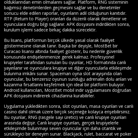
olduklarından emin olmalarını sağlar. Platform, RNG sisteminin
bağımsız denetimlerden geçmesini sağlar ve bu denetimler
sonucu elde edilen raporlar, oyunların adil olduğunun kanıtıdır.
RTP (Return to Player) oranları da düzenli olarak denetlenir ve
oyunculara doğru bilgi sağlanır. APK dosyasını indirdikten sonra,
kurulum işlemi sadece birkaç dakika sürecektir.
Bu lisans, platformun birçok ülkede yasal olarak faaliyet
göstermesine olanak tanır. Başka bir deyişle, MostBet bir
Curacao lisansı altında faaliyet gösterir, bu nedenle güvenlik
konusunda endişelenmenize gerek kalmaz. Profesyonel
krupiyeler tarafından sunulan bu oyunlar, HD formatında canlı
yayınlanır ve oyunculara krupiye ve diğer oyuncularla etkileşimde
bulunma imkânı sunar. Spaceman oyna slot arayışında olan
oyuncular, bu benzersiz oyunun sunduğu adrenalin dolu anları ve
kazanma fırsatlarını keşfetmek için ideal bir platform buluyor.
Android kullanıcıları, MostBet mobil indir uygulamasını doğrudan
APK dosyasını indirerek cihazlarına kurabilirler.
Uygulama yükledikten sonra, slot oyunları, masa oyunları ve canlı
casino dahil olmak üzere birçok seçeneğe kolayca erişebilirsiniz.
Bu oyunlar, RNG (rasgele sayı üretici) ve canlı krupiye oyunları
arasında değişir. Canlı krupiye oyunları, gerçek krupiyelerle
etkileşimde bulunmayı seven oyuncular için daha otantik ve
sürükleyici bir deneyim sunar. Blackjack, rulet, baccarat ve poker