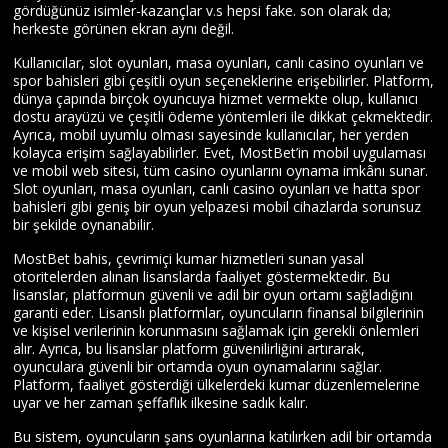
gördüğünüz isimler-kazançlar v.s hepsi fake. son olarak da;
herkeste görünen ekran aynı değil.
Kullanıcılar, slot oyunları, masa oyunları, canlı casino oyunları ve
spor bahisleri gibi çeşitli oyun seçeneklerine erişebilirler. Platform,
dünya çapında birçok oyuncuya hizmet vermekte olup, kullanıcı
dostu arayüzü ve çeşitli ödeme yöntemleri ile dikkat çekmektedir.
Ayrıca, mobil uyumlu olması sayesinde kullanıcılar, her yerden
kolayca erişim sağlayabilirler. Evet, MostBet’in mobil uygulaması
ve mobil web sitesi, tüm casino oyunlarını oynama imkânı sunar.
Slot oyunları, masa oyunları, canlı casino oyunları ve hatta spor
bahisleri gibi geniş bir oyun yelpazesi mobil cihazlarda sorunsuz
bir şekilde oynanabilir.
MostBet bahis, çevrimiçi kumar hizmetleri sunan yasal
otoritelerden alınan lisanslarda faaliyet göstermektedir. Bu
lisanslar, platformun güvenli ve adil bir oyun ortamı sağladığını
garanti eder. Lisanslı platformlar, oyuncuların finansal bilgilerinin
ve kişisel verilerinin korunmasını sağlamak için gerekli önlemleri
alır. Ayrıca, bu lisanslar platform güvenilirliğini artırarak,
oyunculara güvenli bir ortamda oyun oynamalarını sağlar.
Platform, faaliyet gösterdiği ülkelerdeki kumar düzenlemelerine
uyar ve her zaman şeffaflık ilkesine sadık kalır.
Bu sistem, oyuncuların şans oyunlarına katılırken adil bir ortamda