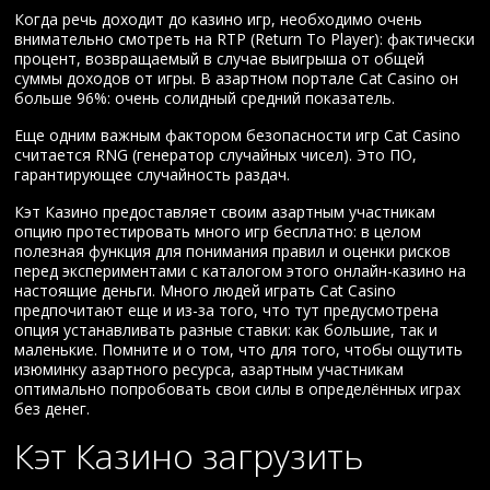
Когда речь доходит до казино игр, необходимо очень
внимательно смотреть на RTP (Return To Player): фактически
процент, возвращаемый в случае выигрыша от общей
суммы доходов от игры. В азартном портале Cat Casino он
больше 96%: очень солидный средний показатель.
Еще одним важным фактором безопасности игр Cat Casino
считается RNG (генератор случайных чисел). Это ПО,
гарантирующее случайность раздач.
Кэт Казино предоставляет своим азартным участникам
опцию протестировать много игр бесплатно: в целом
полезная функция для понимания правил и оценки рисков
перед экспериментами с каталогом этого онлайн-казино на
настоящие деньги. Много людей играть Cat Casino
предпочитают еще и из-за того, что тут предусмотрена
опция устанавливать разные ставки: как большие, так и
маленькие. Помните и о том, что для того, чтобы ощутить
изюминку азартного ресурса, азартным участникам
оптимально попробовать свои силы в определённых играх
без денег.
Кэт Казино загрузить