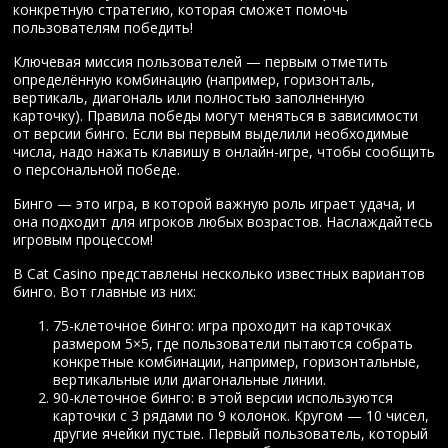
конкретную стратегию, которая сможет помочь
пользователям победить!
Ключевая миссия пользователей — первым отметить
определённую комбинацию (например, горизонталь,
вертикаль, диагональ или полностью заполненную
карточку). Правила победы могут меняться в зависимости
от версии бинго. Если вы первым выделили необходимые
числа, надо нажать клавишу в онлайн-игре, чтобы сообщить
о персональной победе.
Бинго — это игра, в которой важную роль играет удача, и
она подходит для игроков любых возрастов. Наслаждайтесь
игровым процессом!
В Cat Casino представлены несколько известных вариантов
бинго. Вот главные из них:
75-клеточное бинго: игра проходит на карточках
размером 5×5, где пользователи пытаются собрать
конкретные комбинации, например, горизонтальные,
вертикальные или диагональные линии.
90-клеточное бинго: в этой версии используются
карточки с 3 рядами по 9 колонок. Кругом — 10 чисел,
другие ячейки пустые. Первый пользователь, который