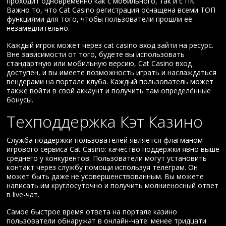
проходит одновременно как с мобильного, так и с ПК.
Важно то, что Cat Casino регистрация оснащена всеми ТОП
функциями для того, чтобы пользователи прошли её
незамедлительно.
Каждый игрок может через cat casino вход зайти на ресурс.
Вне зависимости от того, будете вы использовать
стандартную или мобильную версию, Cat Casino вход
доступен, и вы имеете возможность играть и наслаждаться
вендерами на портале клуба. Каждый пользователь может
также войти в свой аккаунт и получить там определённые
бонусы.
Техподдержка Кэт Казино
Служба поддержки пользователей является флагманом
игрового сервиса Cat Casino: качество поддержки явно выше
среднего у конкурентов. Пользователи могут установить
контакт через службу помощи используя телеграм. Он
может быть даже не усовершенствованным. Вы можете
написать им круглосуточно и получить молниеносный ответ
в live-чат.
Самое быстрое время ответа на портале казино
пользователи обнаружат в онлайн-чате: менее тридцати