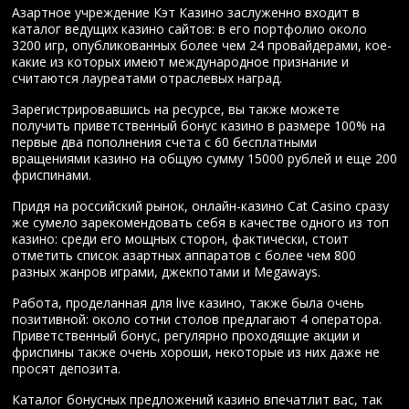
Азартное учреждение Кэт Казино заслуженно входит в
каталог ведущих казино сайтов: в его портфолио около
3200 игр, опубликованных более чем 24 провайдерами, кое-
какие из которых имеют международное признание и
считаются лауреатами отраслевых наград.
Зарегистрировавшись на ресурсе, вы также можете
получить приветственный бонус казино в размере 100% на
первые два пополнения счета с 60 бесплатными
вращениями казино на общую сумму 15000 рублей и еще 200
фриспинами.
Придя на российский рынок, онлайн-казино Cat Casino сразу
же сумело зарекомендовать себя в качестве одного из топ
казино: среди его мощных сторон, фактически, стоит
отметить список азартных аппаратов с более чем 800
разных жанров играми, джекпотами и Megaways.
Работа, проделанная для live казино, также была очень
позитивной: около сотни столов предлагают 4 оператора.
Приветственный бонус, регулярно проходящие акции и
фриспины также очень хороши, некоторые из них даже не
просят депозита.
Каталог бонусных предложений казино впечатлит вас, так