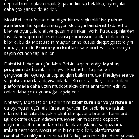
depozitlərində əlavə məbləğ qazandırır və beləliklə, oyunçular
daha çox şans əldə edirlər.
MostBet-də mövcud olan digər bir maraqlı təklif isə
pulsuz
spinlərdir
. Bu spinlər, müəyyən slot oyunlarında istifadə edilə
bilər və oyunçulara əlavə qazanma imkanı verir. Pulsuz spinlərdən
faydalanmaq üçün bəzən xüsusi promosyon kodları tələb oluna
bilər ki, bu da MostBet-in müştərilərinə xüsusi diqqət göstərdiyini
nümayiş etdirir.
Promosyon kodları
isə e-poçt vasitəsilə və ya
saytın özündə tapıla bilər.
Daimi istifadəçilər üçün MostBet-in təqdim etdiyi
loyallıq
proqramı
da böyük əhəmiyyət kəsb edir. Bu proqram
çərçivəsində, oyunçular topladıqları balları müxtəlif hədiyyələrə və
ya pulsuz mərclərə dəyişə bilərlər. Bu cür təkliflər, istifadəçilərin
platformada daha uzun müddət aktiv olmalarını təmin edir və
onları daha çox oynamağa təşviq edir.
Nəhayət, MostBet-də keçirilən müxtəlif
turnirlər və yarışmalar
da oyunçular üçün əla fürsətlər yaradır. Bu tədbirlərdə iştirak
edən istifadəçilər, böyük mükafatlar qazana bilərlər. Turnirlərdə
iştirak etmək üçün adətən müəyyən bir miqdarda depozit
qoymaq tələb olunur, lakin bu da əlavə əyləncə və qazanma
imkanı deməkdir. MostBet-in bu cür təklifləri, platformanın
rəqabət üstünlüyünü artırır və istifadəçilərin marağını daim yüksək