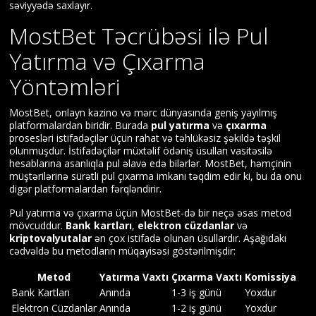
səviyyədə saxlayır.
MostBet Təcrübəsi ilə Pul
Yatırma və Çıxarma
Yöntəmləri
MostBet, onlayn kazino və mərc dünyasında geniş yayılmış
platformalardan biridir. Burada
pul yatırma
və
çıxarma
prosesləri istifadəçilər üçün rahat və təhlükəsiz şəkildə təşkil
olunmuşdur. İstifadəçilər müxtəlif ödəniş üsulları vasitəsilə
hesablarına asanlıqla pul əlavə edə bilərlər. MostBet, həmçinin
müştərilərinə sürətli pul çıxarma imkanı təqdim edir ki, bu da onu
digər platformalardan fərqləndirir.
Pul yatırma və çıxarma üçün MostBet-də bir neçə əsas metod
mövcuddur.
Bank kartları
,
elektron cüzdanlar
və
kriptovalyutalar
ən çox istifadə olunan üsullardır. Aşağıdakı
cədvəldə bu metodların müqayisəsi göstərilmişdir:
Metod
Yatırma Vaxtı
Çıxarma Vaxtı
Komissiya
Bank Kartları
Anında
1-3 iş günü
Yoxdur
Elektron Cüzdanlar
Anında
1-2 iş günü
Yoxdur