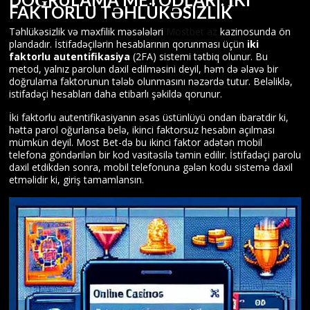
FAKTORLU TƏHLÜKƏSIZLIK
Təhlükəsizlik və məxfilik məsələləri
Mostbet az
kazinosunda ön
plandadır. İstifadəçilərin hesablarının qorunması üçün
iki
faktorlu autentifikasiya
(2FA) sistemi tətbiq olunur. Bu
metod, yalnız parolun daxil edilməsini deyil, həm də əlavə bir
doğrulama faktorunun tələb olunmasını nəzərdə tutur. Beləliklə,
istifadəçi hesabları daha etibarlı şəkildə qorunur.
İki faktorlu autentifikasiyanın əsas üstünlüyü ondan ibarətdir ki,
hətta parol oğurlansa belə, ikinci faktorsuz hesabın açılması
mümkün deyil. Most Bet-də bu ikinci faktor adətən mobil
telefona göndərilən bir kod vasitəsilə təmin edilir. İstifadəçi parolu
daxil etdikdən sonra, mobil telefonuna gələn kodu sistemə daxil
etməlidir ki, giriş tamamlansın.