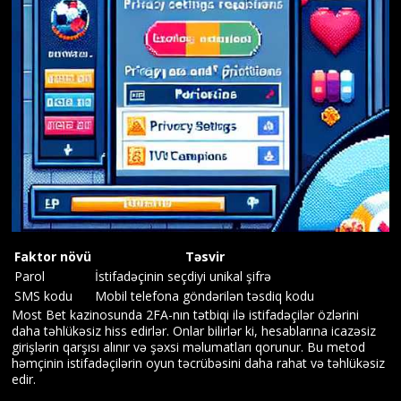
Faktor növü
Təsvir
Parol
İstifadəçinin seçdiyi unikal şifrə
SMS kodu
Mobil telefona göndərilən təsdiq kodu
Most Bet kazinosunda 2FA-nın tətbiqi ilə istifadəçilər özlərini
daha təhlükəsiz hiss edirlər. Onlar bilirlər ki, hesablarına icazəsiz
girişlərin qarşısı alınır və şəxsi məlumatları qorunur. Bu metod
həmçinin istifadəçilərin oyun təcrübəsini daha rahat və təhlükəsiz
edir.