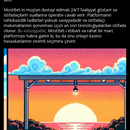
MostBet-in müştəri dəstəyi xidməti 24/7 fəaliyyət göstərir və
istifadəçilərin suallarına operativ cavab verir. Platformanın
təhlükəsizlik tədbirləri yüksək səviyyədədir və istifadəçi
məlumatlarının qorunması üçün ən son texnologiyalardan istifadə
olunur.
Bu xüsusiyyətlər
, MostBet-i etibarlı və rahat bir mərc
platforması halına gətirir ki, bu da onu onlayn kazino
həvəskarlarının sevimli seçiminə çevirir.